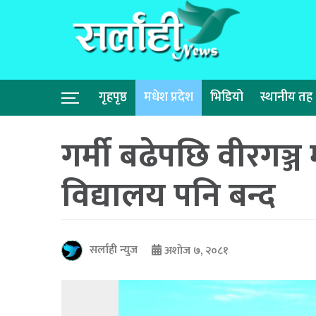
गृहपृष्ठ
मधेश प्रदेश
भिडियो
स्थानीय तह
गर्मी बढेपछि वीरगञ्
विद्यालय पनि बन्द
सर्लाही न्युज
अशोज ७, २०८१