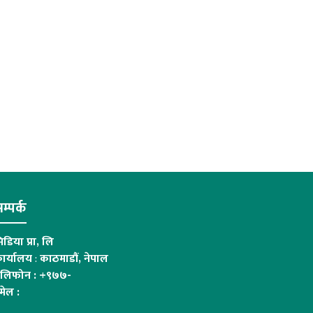
म्पर्क
िडिया प्रा, लि
ार्यालय
:
काठमाडौं, नेपाल
ेलिफोन : +९७७-
मेल :