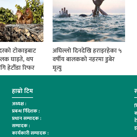
ाँदरको टोकाइबाट
अघिल्लो दिनदेखि हराइरहेका ५
बालक घाइते, थप
वर्षीय बालकको नहरमा डुबेर
ि हेटौँडा रिफर
मृत्यु
हाम्रो टिम
स
अध्यक्ष :
म
प्रबन्ध र्निदेशक :
क
प्रधान सम्पादक :
ट
सम्पादक :
इ
कार्यकारी सम्पादक :