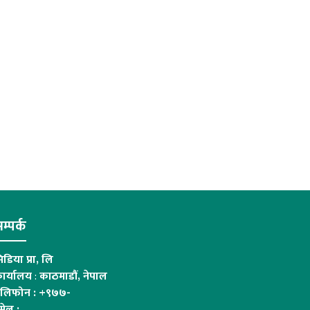
म्पर्क
िडिया प्रा, लि
ार्यालय
:
काठमाडौं, नेपाल
ेलिफोन : +९७७-
मेल :