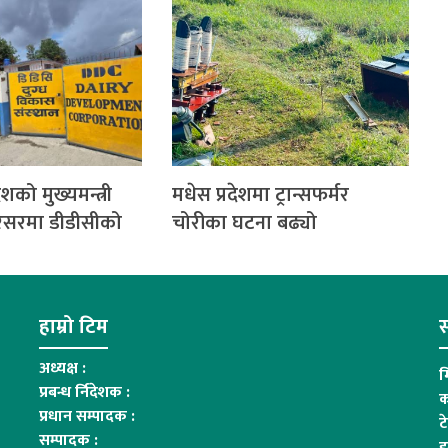
शको मुख्यमन्त्री
मधेस प्रदेशमा ट्रान्सफर्मर
रिसरमा डीडीसीको
चोरीका घटना बढ्यो
हाम्रो टिम
स
अध्यक्ष :
म
प्रबन्ध र्निदेशक :
क
प्रधान सम्पादक :
ट
सम्पादक :
इ