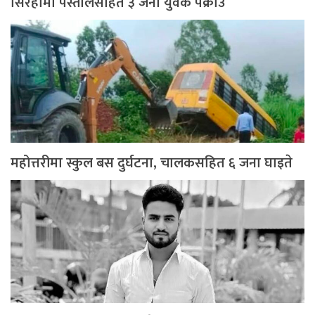
सिरहामा पेस्तोलसहित ३ जना युवक पक्राउ
महोत्तरीमा स्कुल बस दुर्घटना, चालकसहित ६ जना घाइते