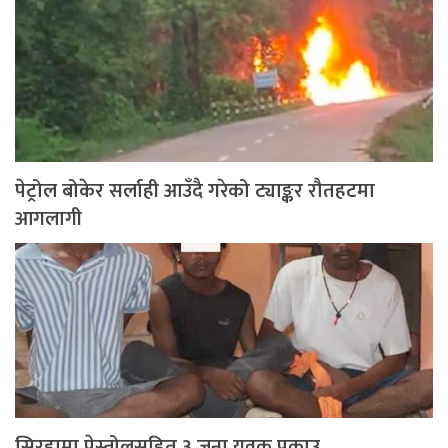
पेट्रोल बोकेर सर्लाही आउँदै गरेको ट्याङ्कर रौतहटमा
आगलागी
सिरहामा पेस्तोलसहित ३ जना युवक पक्राउ