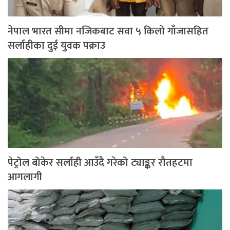
नेपाल भारत सीमा नजिकबाट सवा ५ किलो गाँजासहित
सर्लाहीका दुई युवक पक्राउ
पेट्रोल बोकेर सर्लाही आउँदै गरेको ट्याङ्कर रौतहटमा
आगलागी