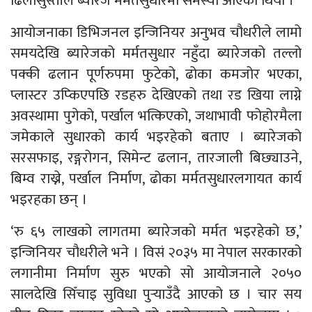
ढिलासुस्तीले ब्यारेज मर्मतसुधारमा समस्या आएको थियो ।
आयोजनाका डिभिजनल इन्जिनियर अनुभव चौधरीले लामो
समयदेखि ब्यारेजको मर्मतसुधार नहुँदा ब्यारेजको तल्लो
पक्की ढलान पूर्णरुपमा फुटेको, ढोका कमजोर भएका,
प्लास्टर उप्किएपछि रडहरु देखिएको तथा रड खिया लाग्ने
अवस्थामा पुगेको, पर्खाल भत्किएको, जथाभावी फोहोरमैला
जमेकाले सुधारको कार्य भइरहेको बताए । ब्यारेजको
सरसफाइ, रङ्गरोगन, सिमेन्ट ढलान, तारजाली बिछ्याउने,
बिम्व राख्ने, पर्खाल निर्माण, ढोका मर्मतसुधारलगायत कार्य
भइरहका छन् ।
‘रु ६५ लाखको लागतमा ब्यारेजको मर्मत भइरहेको छ,’
इन्जिनियर चौधरीले भने । विसं २०३५ मा नेपाल सरकारको
लगानीमा निर्माण सुरु भएको सो आयोजनाले २०५०
सालदेखि सिँचाइ सुविधा पुर्‍याउँदै आएको छ । चार सय