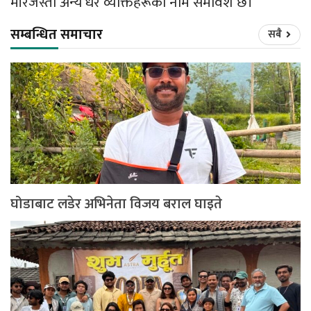
मीरजस्ता अन्य धेरै व्यक्तिहरूको नाम समावेश छ।
सम्बन्धित समाचार
सबै
घोडाबाट लडेर अभिनेता विजय बराल घाइते