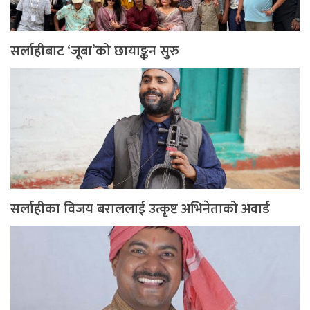
सर्लाहीबाट ‘जूबा’को छायाङ्कन सुरु
सर्लाहीका विजय बराललाई उत्कृष्ट अभिनेताको अवार्ड