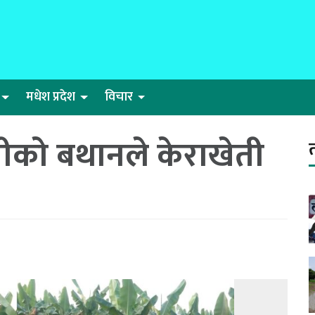
मधेश प्रदेश
विचार
तीको बथानले केराखेती