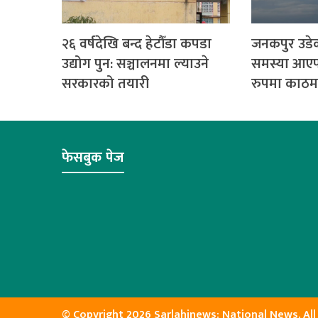
२६ वर्षदेखि बन्द हेटौँडा कपडा
जनकपुर उडेक
उद्योग पुन: सञ्चालनमा ल्याउने
समस्या आए
सरकारको तयारी
रुपमा काठमा
फेसबुक पेज
© Copyright 2026 Sarlahinews: National News. All 