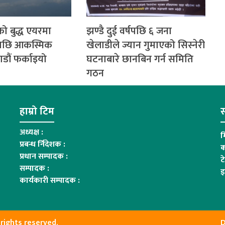
ो बुद्ध एयरमा
झण्डै दुई वर्षपछि ६ जना
पछि आकस्मिक
खेलाडीले ज्यान गुमाएको सिस्नेरी
डौं फर्काइयो
घटनाबारे छानबिन गर्न समिति
गठन
हाम्रो टिम
स
अध्यक्ष :
म
प्रबन्ध र्निदेशक :
क
प्रधान सम्पादक :
ट
सम्पादक :
इ
कार्यकारी सम्पादक :
rights reserved.
D