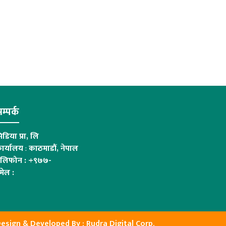
म्पर्क
िडिया प्रा, लि
ार्यालय
:
काठमाडौं, नेपाल
ेलिफोन : +९७७-
मेल :
esign & Developed By :
Rudra Digital Corp.