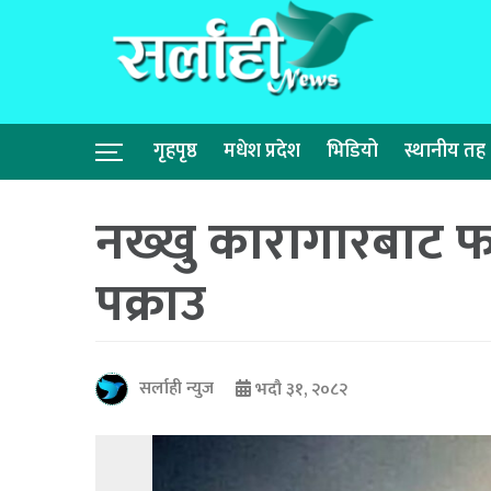
गृहपृष्ठ
मधेश प्रदेश
भिडियो
स्थानीय तह
नख्खु कारागारबाट फ
पक्राउ
सर्लाही न्युज
भदौ ३१, २०८२