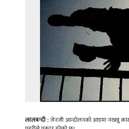
लालबन्दी :
जेनजी आन्दोलनको आडमा नख्खु काराग
प्रहरीले पक्राउ गरेको छ।